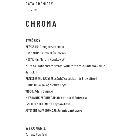
DATA PREMIERY
15.11.2019
CHROMA
TWÓRCY
REŻYSERIA: Grzegorz Jaremko
DRAMATURGIA: Paweł Świerczek
KOSTIUMY: Marcin Kosakowski
MUZYKA: Kondensator Przepływu (Bartłomiej Chmara, Jakub
Janicki)
PRZESTRZEŃ / REŻYSERIA ŚWIATŁA: Aleksandr Prowaliński
CHOREOGRAFIA: Agnieszka Kryst
VIDEO: Adam Lipiński
KIEROWNIK PRODUKCJI: Aleksandra Wiśniewska
INSPICJENTKA: Maria Lejman-Kasz
ASYSTENTKA PRODUKCJI: Jolanta Jankowska
WYKONANIE
Tomasz Nosiński