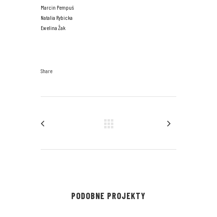
Marcin Pempuś
Natalia Rybicka
Ewelina Żak
Share
PODOBNE PROJEKTY