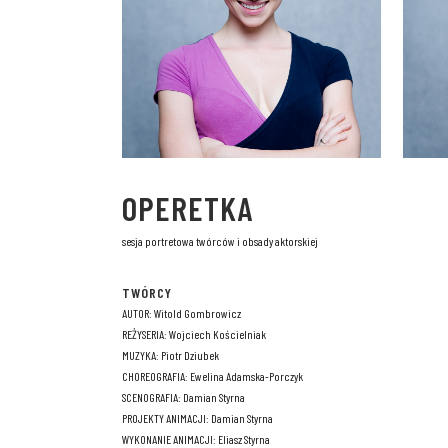
OPERETKA
sesja portretowa twórców i obsady aktorskiej
TWÓRCY
AUTOR: Witold Gombrowicz
REŻYSERIA: Wojciech Kościelniak
MUZYKA: Piotr Dziubek
CHOREOGRAFIA: Ewelina Adamska-Porczyk
SCENOGRAFIA: Damian Styrna
PROJEKTY ANIMACJI: Damian Styrna
WYKONANIE ANIMACJI: Eliasz Styrna