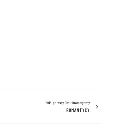
2013, portrety, Teatr Dramatyczny
ROMANTYCY