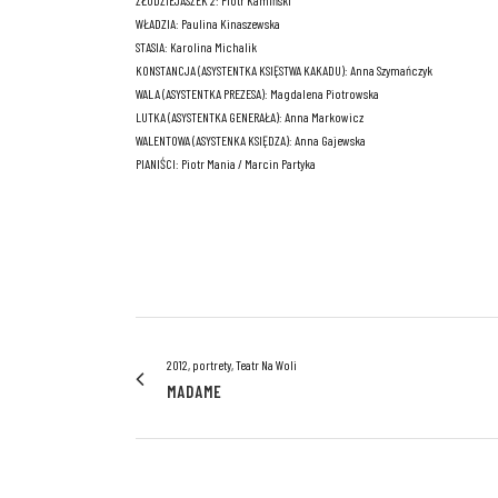
ZŁODZIEJASZEK 2: Piotr Kamiński
WŁADZIA: Paulina Kinaszewska
STASIA: Karolina Michalik
KONSTANCJA (ASYSTENTKA KSIĘSTWA KAKADU): Anna Szymańczyk
WALA (ASYSTENTKA PREZESA): Magdalena Piotrowska
LUTKA (ASYSTENTKA GENERAŁA): Anna Markowicz
WALENTOWA (ASYSTENKA KSIĘDZA): Anna Gajewska
PIANIŚCI: Piotr Mania / Marcin Partyka
2012, portrety, Teatr Na Woli
MADAME