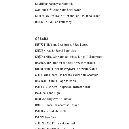
KOSTIUMY: Katarzyna Paciorek
ASYSTENT REŻYSERA: Marta Ścisłowicz
KOREPETYCJE WOKALNE: Tetiana Sopiłka, Anna Ozner
INSPICJENT: Julian Potrzebny
OBSADA
MISTRZ FIOR: Anna Czartoryska / Ewa Lorska
KSIĄŻĘ HIMALAJ: Paweł Tucholski
KSIĘŻNA HIMALAJ: Marta Walesiak / Kinga T. Głogowska
HRABIA SZARM: Modest Ruciński / Paweł Paprocki
BARON FIRULET: Marcin Przybylski / Krzysztof Żabka
ALBERTYNKA: Karolina Kazoń / Aleksandra Adamska
HRABIA HUFNAGIEL: Jagoda Stach
PROFESOR: Robert T. Majewski / Bartosz Mazur
MARKIZA: Anna Gigiel
GENERAŁ: Krzysztof Krupiński
BANKIER: Karolina Adamska-Latoch
PROBOSZCZ: Jakub Lasota
PREZES: Ewa Prus
ZŁODZIEJASZEK 1: Paweł Kamiński