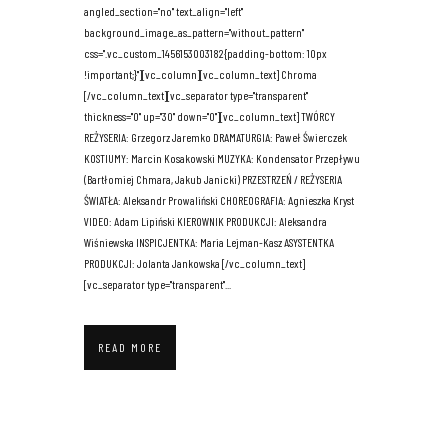
angled_section="no" text_align="left"
background_image_as_pattern="without_pattern"
css=".vc_custom_1456153003182{padding-bottom: 10px
!important;}"][vc_column][vc_column_text] Chroma
[/vc_column_text][vc_separator type="transparent"
thickness="0" up="30" down="0"][vc_column_text] TWÓRCY
REŻYSERIA: Grzegorz Jaremko DRAMATURGIA: Paweł Świerczek
KOSTIUMY: Marcin Kosakowski MUZYKA: Kondensator Przepływu
(Bartłomiej Chmara, Jakub Janicki) PRZESTRZEŃ / REŻYSERIA
ŚWIATŁA: Aleksandr Prowaliński CHOREOGRAFIA: Agnieszka Kryst
VIDEO: Adam Lipiński KIEROWNIK PRODUKCJI: Aleksandra
Wiśniewska INSPICJENTKA: Maria Lejman-Kasz ASYSTENTKA
PRODUKCJI: Jolanta Jankowska [/vc_column_text]
[vc_separator type="transparent"...
READ MORE