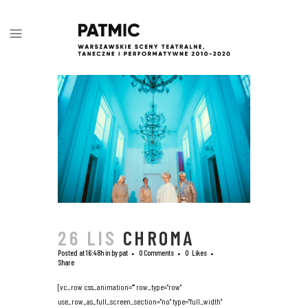
26 LIS
CHROMA
Posted at 16:48h
in
by
pat
0 Comments
0
Likes
Share
[vc_row css_animation="" row_type="row"
use_row_as_full_screen_section="no" type="full_width"