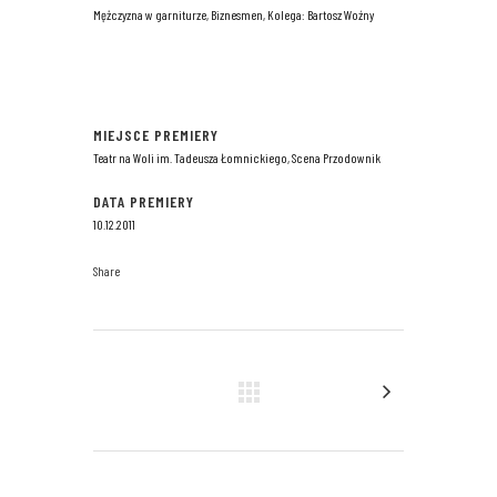
Mężczyzna w garniturze, Biznesmen, Kolega: Bartosz Woźny
MIEJSCE PREMIERY
Teatr na Woli im. Tadeusza Łomnickiego, Scena Przodownik
DATA PREMIERY
10.12.2011
Share