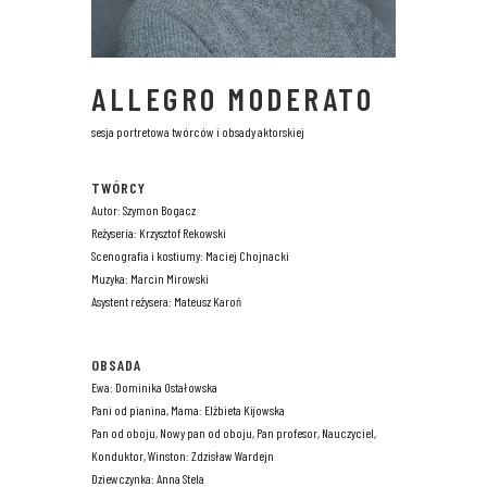
ALLEGRO MODERATO
sesja portretowa twórców i obsady aktorskiej
TWÓRCY
Autor: Szymon Bogacz
Reżyseria: Krzysztof Rekowski
Scenografia i kostiumy: Maciej Chojnacki
Muzyka: Marcin Mirowski
Asystent reżysera: Mateusz Karoń
OBSADA
Ewa: Dominika Ostałowska
Pani od pianina, Mama: Elżbieta Kijowska
Pan od oboju, Nowy pan od oboju, Pan profesor, Nauczyciel,
Konduktor, Winston: Zdzisław Wardejn
Dziewczynka: Anna Stela