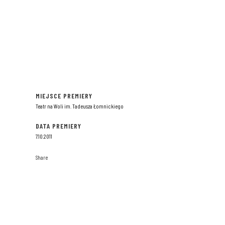
MIEJSCE PREMIERY
Teatr na Woli im. Tadeusza Łomnickiego
DATA PREMIERY
7.10.2011
Share