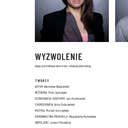
WYZWOLENIE
sesja portretowa twórców i obsady aktorskiej
TWÓRCY
AUTOR: Stanisław Wyspiański
REŻYSERIA: Piotr Jędrzejas
SCENOGRAFIA i KOSTIUMY: Jan Kozikowski
CHOREOGRAFIA: Artur Dobrzański
MUZYKA: Michał Górczyński
KIEROWNICTWO PRODUKCJI: Magdalena Romańska
INSPICJENT: Julian Potrzebny