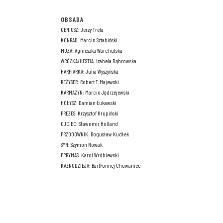
OBSADA
GENIUSZ: Jerzy Trela
KONRAD: Marcin Sztabiński
MUZA: Agnieszka Warchulska
WRÓŻKA/HESTIA: Izabela Dąbrowska
HARFIARKA: Julia Wyszyńska
REŻYSER: Robert T. Majewski
KARMAZYN: Marcin Jędrzejewski
HOŁYSZ: Damian Łukawski
PREZES: Krzysztof Krupiński
OJCIEC: Sławomir Holland
PRZODOWNIK: Bogusław Kudłek
SYN: Szymon Nowak
PPRYMAS: Karol Wróblewski
KAZNODZIEJA: Bartłomiej Chowaniec