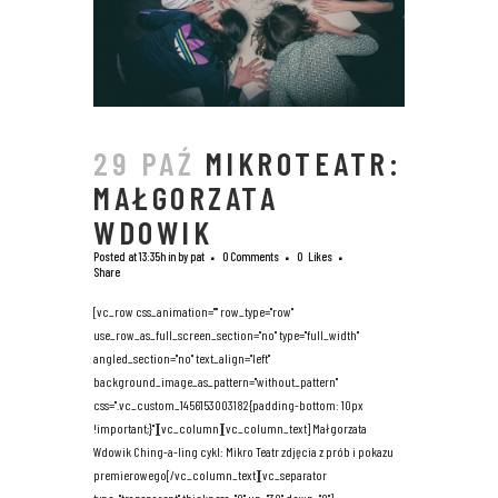
29 PAŹ
MIKROTEATR:
MAŁGORZATA
WDOWIK
Posted at 13:35h
in
by
pat
0 Comments
0
Likes
Share
[vc_row css_animation="" row_type="row"
use_row_as_full_screen_section="no" type="full_width"
angled_section="no" text_align="left"
background_image_as_pattern="without_pattern"
css=".vc_custom_1456153003182{padding-bottom: 10px
!important;}"][vc_column][vc_column_text] Małgorzata
Wdowik Ching-a-ling cykl: Mikro Teatr zdjęcia z prób i pokazu
premierowego[/vc_column_text][vc_separator