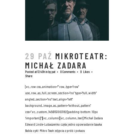
29 PAŹ
MIKROTEATR:
MICHAŁ ZADARA
Posted at 13:40h
in
by
pat
0 Comments
0
Likes
Share
[vc_row css_animation="" row_type="row"
use_row_as_full_screen_section="no" type="full_width"
angled_section="no" text_align="left"
background_image_as_pattern="without_pattern"
css=".vc_custom_1456153003182{padding-bottom: 10px
!important;}"][vc_column][vc_column_text] Michał Zadara
Edward Linde-Lubaszenko czyta jedno opowiadanie Izaaka
Babla cykl: Mikro Teatr zdjęcia z prób i pokazu