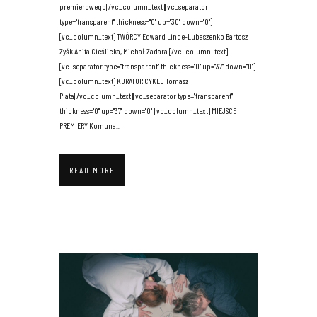
premierowego[/vc_column_text][vc_separator
type="transparent" thickness="0" up="30" down="0"]
[vc_column_text] TWÓRCY Edward Linde-Lubaszenko Bartosz
Zyśk Anita Cieślicka, Michał Zadara [/vc_column_text]
[vc_separator type="transparent" thickness="0" up="37" down="0"]
[vc_column_text] KURATOR CYKLU Tomasz
Plata[/vc_column_text][vc_separator type="transparent"
thickness="0" up="37" down="0"][vc_column_text] MIEJSCE
PREMIERY Komuna...
READ MORE