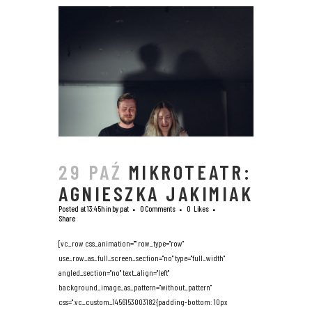
29 PAŹ
MIKROTEATR:
AGNIESZKA JAKIMIAK
Posted at 13:45h
in
by
pat
0 Comments
0
Likes
Share
[vc_row css_animation="" row_type="row"
use_row_as_full_screen_section="no" type="full_width"
angled_section="no" text_align="left"
background_image_as_pattern="without_pattern"
css=".vc_custom_1456153003182{padding-bottom: 10px