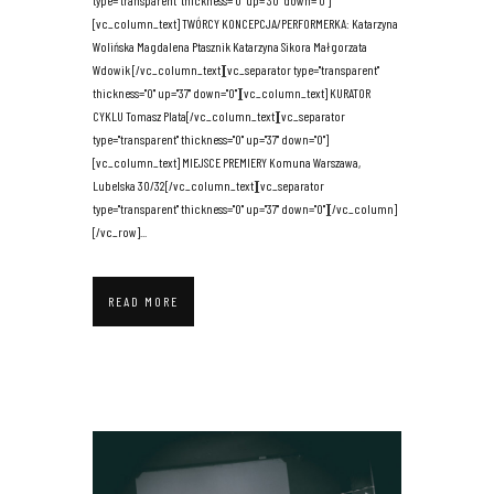
type="transparent" thickness="0" up="30" down="0"]
[vc_column_text] TWÓRCY KONCEPCJA/PERFORMERKA: Katarzyna
Wolińska Magdalena Ptasznik Katarzyna Sikora Małgorzata
Wdowik [/vc_column_text][vc_separator type="transparent"
thickness="0" up="37" down="0"][vc_column_text] KURATOR
CYKLU Tomasz Plata[/vc_column_text][vc_separator
type="transparent" thickness="0" up="37" down="0"]
[vc_column_text] MIEJSCE PREMIERY Komuna Warszawa,
Lubelska 30/32[/vc_column_text][vc_separator
type="transparent" thickness="0" up="37" down="0"][/vc_column]
[/vc_row]...
READ MORE