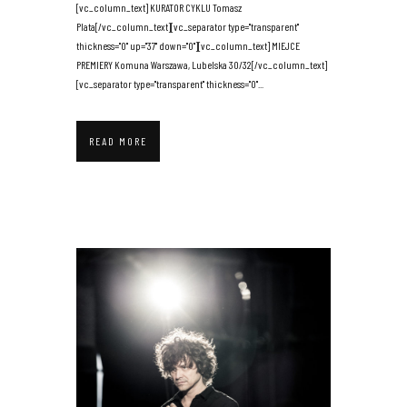
[vc_column_text] KURATOR CYKLU Tomasz
Plata[/vc_column_text][vc_separator type="transparent"
thickness="0" up="37" down="0"][vc_column_text] MIEJCE
PREMIERY Komuna Warszawa, Lubelska 30/32[/vc_column_text]
[vc_separator type="transparent" thickness="0"...
READ MORE