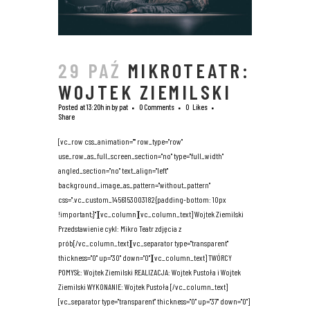
29 PAŹ
MIKROTEATR:
WOJTEK ZIEMILSKI
Posted at 13:20h
in
by
pat
0 Comments
0
Likes
Share
[vc_row css_animation="" row_type="row"
use_row_as_full_screen_section="no" type="full_width"
angled_section="no" text_align="left"
background_image_as_pattern="without_pattern"
css=".vc_custom_1456153003182{padding-bottom: 10px
!important;}"][vc_column][vc_column_text] Wojtek Ziemilski
Przedstawienie cykl: Mikro Teatr zdjęcia z
prób[/vc_column_text][vc_separator type="transparent"
thickness="0" up="30" down="0"][vc_column_text] TWÓRCY
POMYSŁ: Wojtek Ziemilski REALIZACJA: Wojtek Pustoła i Wojtek
Ziemilski WYKONANIE: Wojtek Pustoła [/vc_column_text]
[vc_separator type="transparent" thickness="0" up="37" down="0"]