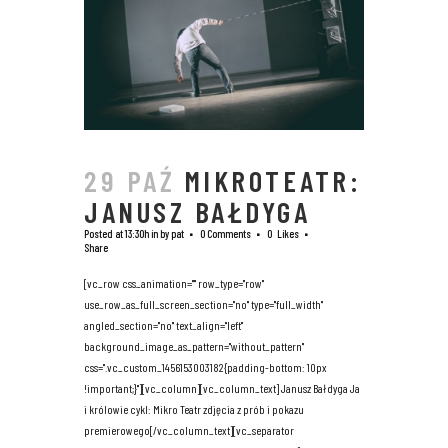
29 PAŹ
MIKROTEATR:
JANUSZ BAŁDYGA
Posted at 13:30h
in
by
pat
0 Comments
0
Likes
Share
[vc_row css_animation="" row_type="row"
use_row_as_full_screen_section="no" type="full_width"
angled_section="no" text_align="left"
background_image_as_pattern="without_pattern"
css=".vc_custom_1456153003182{padding-bottom: 10px
!important;}"][vc_column][vc_column_text] Janusz Bałdyga Ja
i królowie cykl: Mikro Teatr zdjęcia z prób i pokazu
premierowego[/vc_column_text][vc_separator