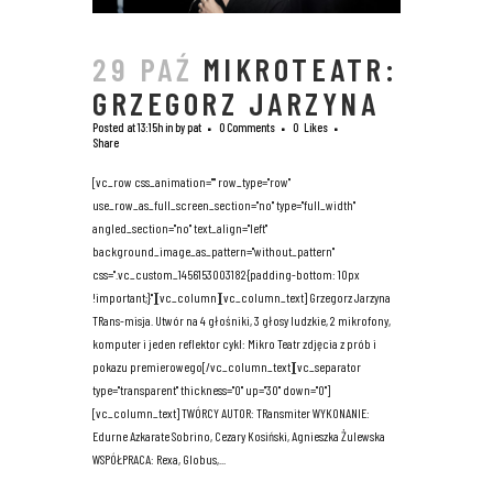
29 PAŹ
MIKROTEATR:
GRZEGORZ JARZYNA
Posted at 13:15h
in
by
pat
0 Comments
0
Likes
Share
[vc_row css_animation="" row_type="row"
use_row_as_full_screen_section="no" type="full_width"
angled_section="no" text_align="left"
background_image_as_pattern="without_pattern"
css=".vc_custom_1456153003182{padding-bottom: 10px
!important;}"][vc_column][vc_column_text] Grzegorz Jarzyna
TRans-misja. Utwór na 4 głośniki, 3 głosy ludzkie, 2 mikrofony,
komputer i jeden reflektor cykl: Mikro Teatr zdjęcia z prób i
pokazu premierowego[/vc_column_text][vc_separator
type="transparent" thickness="0" up="30" down="0"]
[vc_column_text] TWÓRCY AUTOR: TRansmiter WYKONANIE:
Edurne Azkarate Sobrino, Cezary Kosiński, Agnieszka Żulewska
WSPÓŁPRACA: Rexa, Globus,...