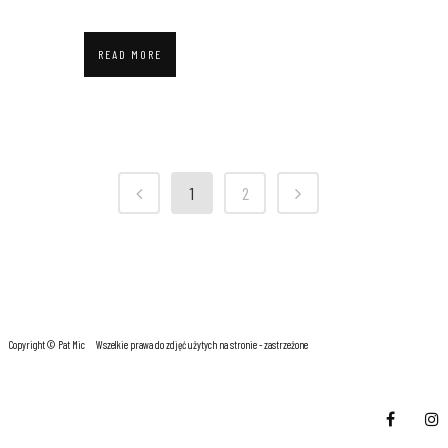
READ MORE
1
2
Copyright © Pat Mic
Wszelkie prawa do zdjęć użytych na stronie - zastrzeżone