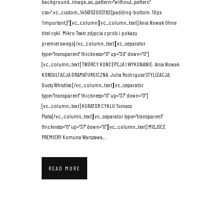
background_image_as_pattern="without_pattern"
css=".vc_custom_1456153003182{padding-bottom: 10px
!important;}"][vc_column][vc_column_text] Ania Nowak Ohne
titel cykl: Mikro Teatr zdjęcia z prób i pokazu
premierowego[/vc_column_text][vc_separator
type="transparent" thickness="0" up="30" down="0"]
[vc_column_text] TWÓRCY KONCEPCJA I WYKONANIE: Ania Nowak
KONSULTACJA DRAMATURGICZNA: Julia Rodriguez STYLIZACJA:
Dusty Whistles [/vc_column_text][vc_separator
type="transparent" thickness="0" up="37" down="0"]
[vc_column_text] KURATOR CYKLU Tomasz
Plata[/vc_column_text][vc_separator type="transparent"
thickness="0" up="37" down="0"][vc_column_text] MIEJSCE
PREMIERY Komuna Warszawa,...
READ MORE