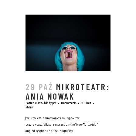
29 PAŹ
MIKROTEATR:
ANIA NOWAK
Posted at 13:50h
in
by
pat
0 Comments
0
Likes
Share
[vc_row css_animation="" row_type="row"
use_row_as_full_screen_section="no" type="full_width"
angled_section="no" text_align="left"