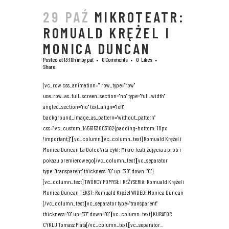
29 PAŹ
MIKROTEATR:
ROMUALD KRĘŻEL I
MONICA DUNCAN
Posted at 13:10h
in
by
pat
0 Comments
0
Likes
Share
[vc_row css_animation="" row_type="row"
use_row_as_full_screen_section="no" type="full_width"
angled_section="no" text_align="left"
background_image_as_pattern="without_pattern"
css=".vc_custom_1456153003182{padding-bottom: 10px
!important;}"][vc_column][vc_column_text] Romuald Krężel i
Monica Duncan La Dolce Vita cykl: Mikro Teatr zdjęcia z prób i
pokazu premierowego[/vc_column_text][vc_separator
type="transparent" thickness="0" up="30" down="0"]
[vc_column_text] TWÓRCY POMYSŁ I REŻYSERIA: Romuald Krężel i
Monica Duncan TEKST: Romuald Krężel WIDEO: Monica Duncan
[/vc_column_text][vc_separator type="transparent"
thickness="0" up="37" down="0"][vc_column_text] KURATOR
CYKLU Tomasz Plata[/vc_column_text][vc_separator...