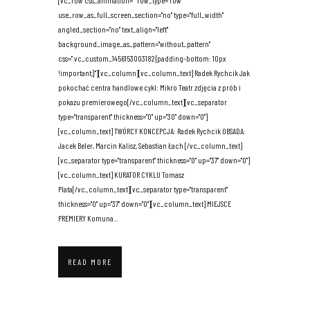
[vc_row css_animation="" row_type="row"
use_row_as_full_screen_section="no" type="full_width"
angled_section="no" text_align="left"
background_image_as_pattern="without_pattern"
css=".vc_custom_1456153003182{padding-bottom: 10px
!important;}"][vc_column][vc_column_text] Radek Rychcik Jak
pokochać centra handlowe cykl: Mikro Teatr zdjęcia z prób i
pokazu premierowego[/vc_column_text][vc_separator
type="transparent" thickness="0" up="30" down="0"]
[vc_column_text] TWÓRCY KONCEPCJA: Radek Rychcik OBSADA:
Jacek Beler, Marcin Kalisz, Sebastian Łach [/vc_column_text]
[vc_separator type="transparent" thickness="0" up="37" down="0"]
[vc_column_text] KURATOR CYKLU Tomasz
Plata[/vc_column_text][vc_separator type="transparent"
thickness="0" up="37" down="0"][vc_column_text] MIEJSCE
PREMIERY Komuna...
READ MORE