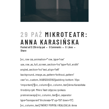
29 PAŹ
MIKROTEATR:
ANNA KARASIŃSKA
Posted at 13:25h
in
by
pat
0 Comments
0
Likes
Share
[vc_row css_animation="" row_type="row"
use_row_as_full_screen_section="no" type="full_width"
angled_section="no" text_align="left"
background_image_as_pattern="without_pattern"
css=".vc_custom_1456153003182{padding-bottom: 10px
!important;}"][vc_column][vc_column_text] Anna Karasińska
Urodziny cykl: Mikro Teatr zdjęcia z pokazu
premierowego[/vc_column_text][vc_separator
type="transparent" thickness="0" up="30" down="0"]
[vc_column_text] TWÓRCY POMYSŁ I REALIZACJA: Anna