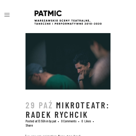
29 PAŹ
MIKROTEATR:
RADEK RYCHCIK
Posted at 13:55h
in
by
pat
0 Comments
0
Likes
Share