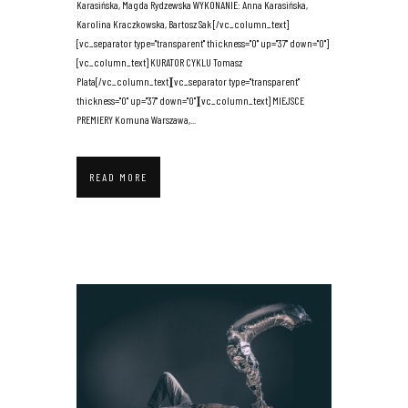
Karasińska, Magda Rydzewska WYKONANIE: Anna Karasińska,
Karolina Kraczkowska, Bartosz Sak [/vc_column_text]
[vc_separator type="transparent" thickness="0" up="37" down="0"]
[vc_column_text] KURATOR CYKLU Tomasz
Plata[/vc_column_text][vc_separator type="transparent"
thickness="0" up="37" down="0"][vc_column_text] MIEJSCE
PREMIERY Komuna Warszawa,...
READ MORE