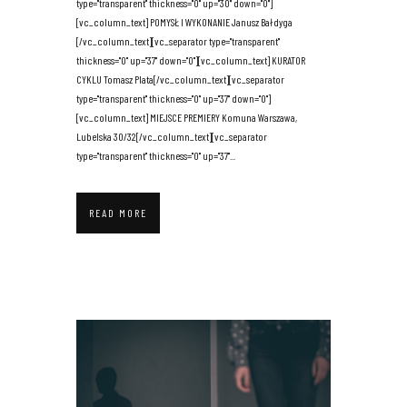
type="transparent" thickness="0" up="30" down="0"]
[vc_column_text] POMYSŁ I WYKONANIE Janusz Bałdyga
[/vc_column_text][vc_separator type="transparent"
thickness="0" up="37" down="0"][vc_column_text] KURATOR
CYKLU Tomasz Plata[/vc_column_text][vc_separator
type="transparent" thickness="0" up="37" down="0"]
[vc_column_text] MIEJSCE PREMIERY Komuna Warszawa,
Lubelska 30/32[/vc_column_text][vc_separator
type="transparent" thickness="0" up="37"...
READ MORE