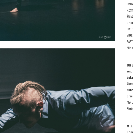
INST
KOST
ŚWIA
CHOR
PROD
VIDE
PART
Mick
OB
zesp
Łuka
Alek
Alin
Grze
Małg
Piotr
MI
Komu