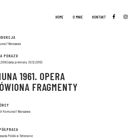
HOME
O MNIE
KONTAKT
ODUKCJA
una// Warszawa
TA POKAZU
5.2016 (data premiery: 30.12.2015)
IUNA 1961. OPERA
ÓWIONA FRAGMENTY
ÓRCY
ół Komuna// Warszawa
PÓŁPRACA
sada Polski w Teheranie