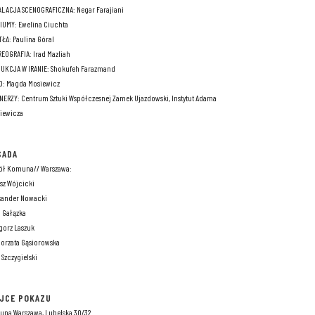
ALACJA SCENOGRAFICZNA: Negar Farajiani
IUMY: Ewelina Ciuchta
TŁA: Paulina Góral
EOGRAFIA: Irad Mazliah
UKCJA W IRANIE: Shokufeh Farazmand
O: Magda Mosiewicz
NERZY: Centrum Sztuki Współczesnej Zamek Ujazdowski, Instytut Adama
iewicza
SADA
ół Komuna// Warszawa:
sz Wójcicki
sander Nowacki
a Gałązka
gorz Laszuk
orzata Gąsiorowska
 Szczygielski
EJCE POKAZU
na Warszawa, Lubelska 30/32