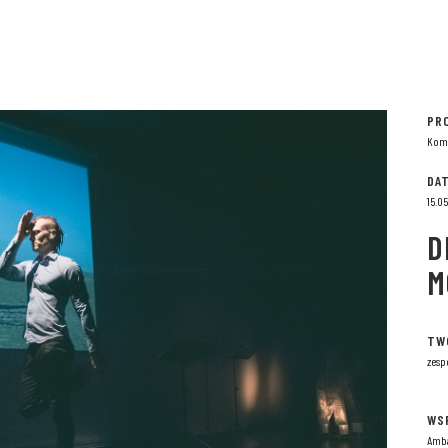
PR
Kom
DA
15.0
D
M
TW
zesp
WS
Amba