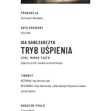
PRODUKCJA
Komuna// Warszawa
DATA PREMIERY
8.10.2016
IGA GAŃCZARCZYK
TRYB UŚPIENIA
CYKL: MIKRO TEATR
zdjęcia z prób i pokazu premierowego
TWÓRCY
REŻYSERIA: Iga Gańczarczyk
WYKONANIE: Olga Mysłowska, LATALAdesign (Dagmara Latała,
Jacek Latała)
KURATOR CYKLU
Tomasz Plata